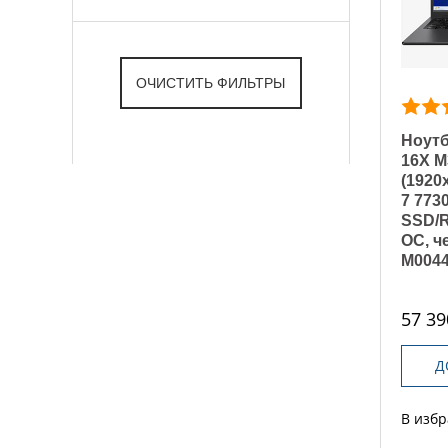
Ноутб
16X M
(1920
7 773
SSD/R
ОС, ч
M0044
57 39
Д
В изб