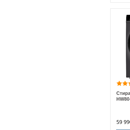
Стира
HW80
59 99