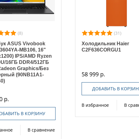
(8)
(31)
ук ASUS Vivobook
Холодильник Haier
3604YA-MB106, 16"
C2F636CORGU1
x1200) IPS/AMD Ryzen
0U/16ГБ DDR4/512ГБ
adeon Graphics/Без
58 999 р.
ерный (90NB11A1-
0)
ДОБАВИТЬ В КОРЗИН
0 р.
В избранное
В сра
ОБАВИТЬ В КОРЗИНУ
ранное
В сравнение