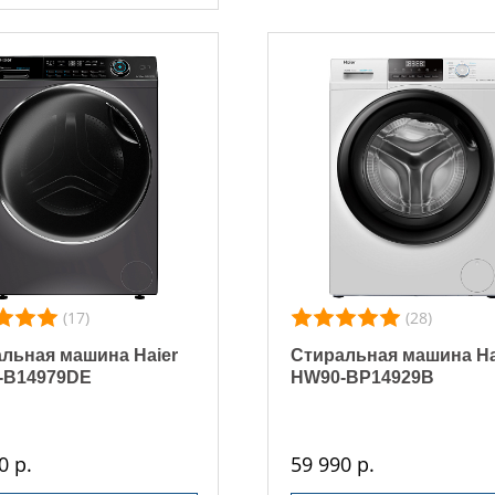
(17)
(28)
льная машина Haier
Стиральная машина Ha
-B14979DE
HW90-BP14929B
0 р.
59 990 р.