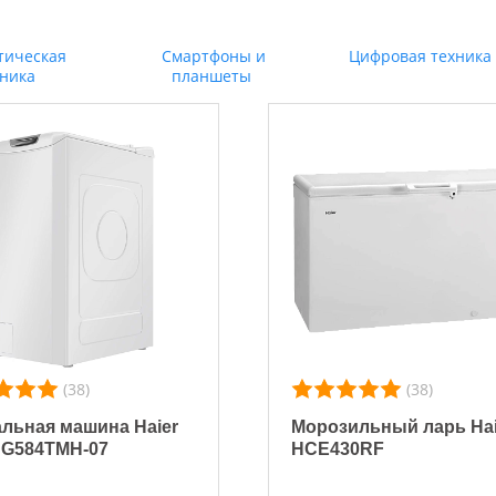
тическая
Смартфоны и
Цифровая техника
хника
планшеты
(38)
(38)
льная машина Haier
Морозильный ларь Hai
 G584TMH-07
HCE430RF