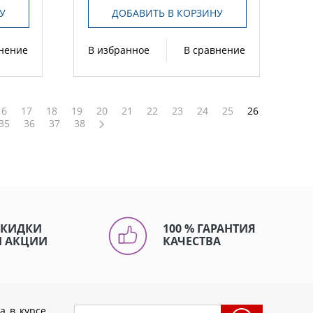
У
ДОБАВИТЬ В КОРЗИНУ
внение
В избранное
В сравнение
16
17
18
19
20
21
22
23
24
25
26
35
36
37
38
СКИДКИ
100 % ГАРАНТИЯ
И АКЦИИ
КАЧЕСТВА
а в курсе