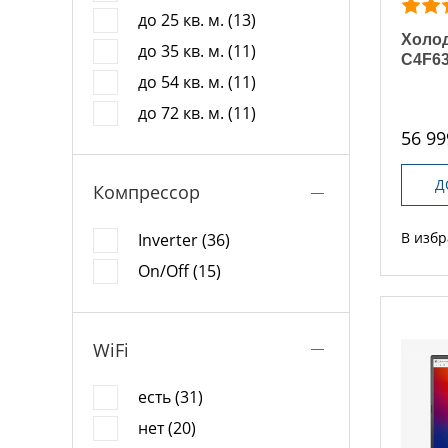
до 25 кв. м. (13)
Холод
до 35 кв. м. (11)
C4F6
до 54 кв. м. (11)
до 72 кв. м. (11)
56 99
Д
Компрессор
В изб
Inverter (36)
On/Off (15)
WiFi
есть (31)
нет (20)