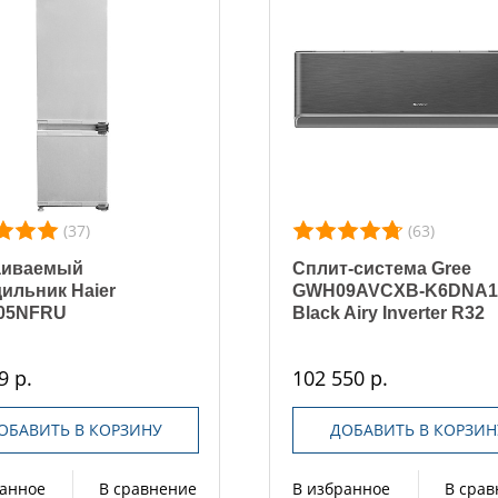
(37)
(63)
аиваемый
Сплит-система Gree
ильник Haier
GWH09AVCXB-K6DNA
05NFRU
Black Airy Inverter R32
9 р.
102 550 р.
ОБАВИТЬ В КОРЗИНУ
ДОБАВИТЬ В КОРЗИН
ранное
В сравнение
В избранное
В сра