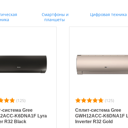
тическая
Смартфоны и
Цифровая техника
хника
планшеты
(125)
(125)
-система Gree
Сплит-система Gree
2ACC-K6DNA1F Lyra
GWH12ACC-K6DNA1F L
er R32 Black
Inverter R32 Gold