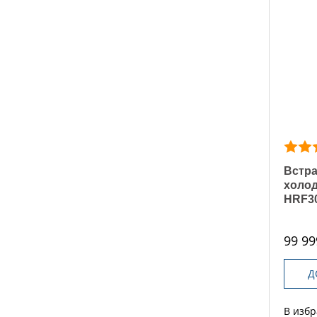
Встр
холод
HRF3
99 99
Д
В изб