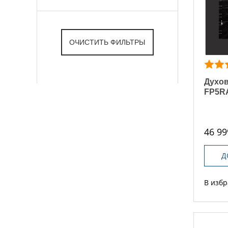
Духов
FP5R
46 99
Д
В изб