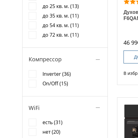
до 25 кв. м. (13)
Духов
до 35 кв. м. (11)
F6QA
до 54 кв. м. (11)
до 72 кв. м. (11)
46 99
Д
Компрессор
В изб
Inverter (36)
On/Off (15)
WiFi
есть (31)
нет (20)