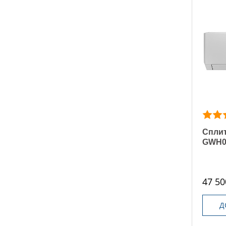
Сплит
GWH0
47 50
Д