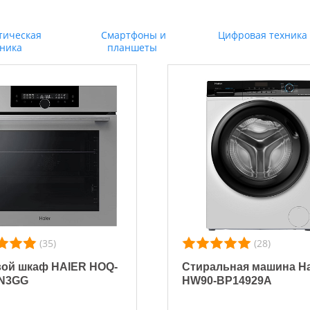
тическая
Смартфоны и
Цифровая техника
хника
планшеты
(35)
(28)
ой шкаф HAIER HOQ-
Стиральная машина Ha
N3GG
HW90-BP14929A