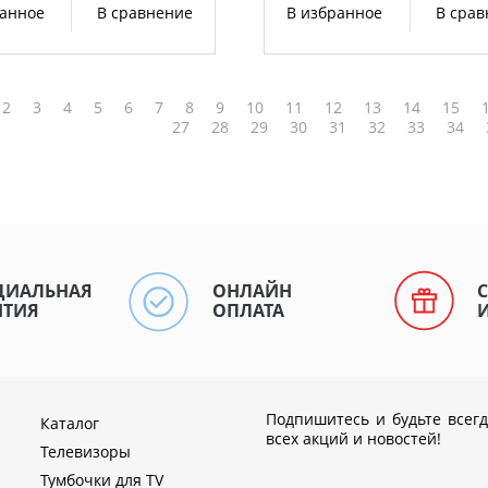
ранное
В сравнение
В избранное
В сра
2
3
4
5
6
7
8
9
10
11
12
13
14
15
27
28
29
30
31
32
33
34
ЦИАЛЬНАЯ
ОНЛАЙН
НТИЯ
ОПЛАТА
Подпишитесь и будьте всегд
Каталог
всех акций и новостей!
Телевизоры
Тумбочки для TV