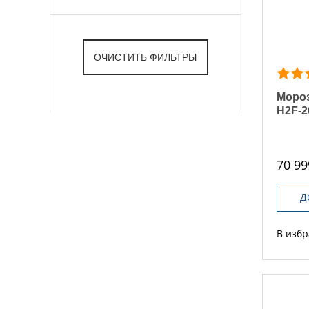
Мороз
H2F-
70 99
Д
В изб