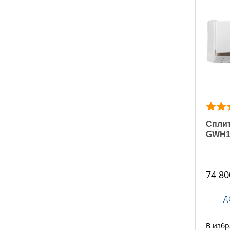
Сплит
GWH1
74 80
Д
В изб