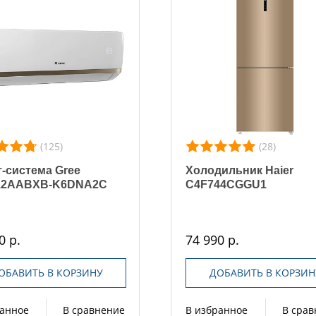
(125)
(28)
-система Gree
Холодильник Haier
2AABXB-K6DNA2C
C4F744CGGU1
0 р.
74 990 р.
ОБАВИТЬ В КОРЗИНУ
ДОБАВИТЬ В КОРЗИН
ранное
В сравнение
В избранное
В сра