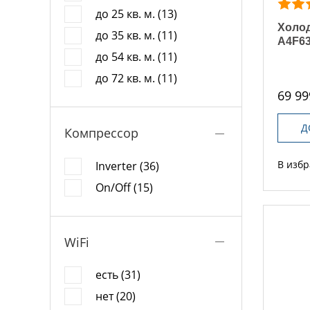
до 25 кв. м. (13)
Холод
до 35 кв. м. (11)
A4F6
до 54 кв. м. (11)
до 72 кв. м. (11)
69 99
Д
Компрессор
В изб
Inverter (36)
On/Off (15)
WiFi
есть (31)
нет (20)