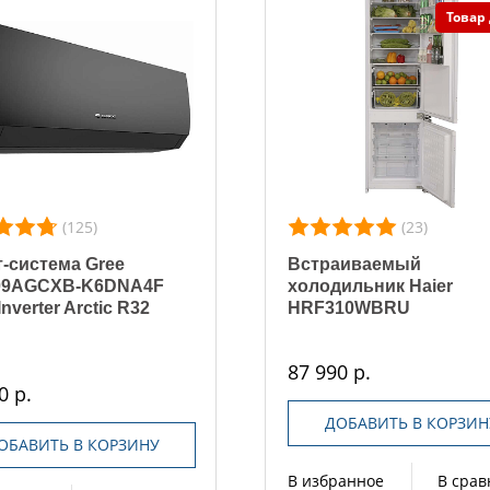
Товар
(125)
(23)
-система Gree
Встраиваемый
9AGCXB-K6DNA4F
холодильник Haier
Inverter Arctic R32
HRF310WBRU
87 990 р.
0 р.
ДОБАВИТЬ В КОРЗИН
ОБАВИТЬ В КОРЗИНУ
В избранное
В сра