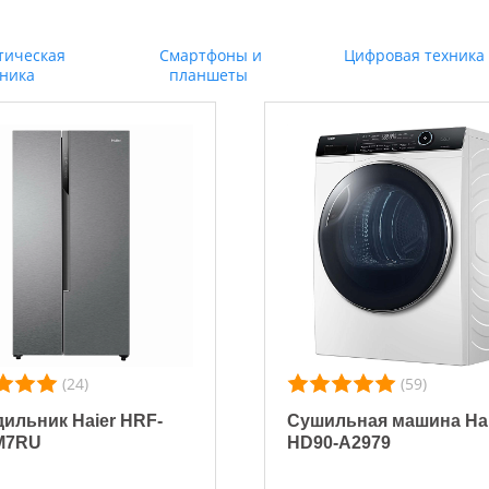
тическая
Смартфоны и
Цифровая техника
хника
планшеты
(24)
(59)
ильник Haier HRF-
Сушильная машина Hai
M7RU
HD90-A2979