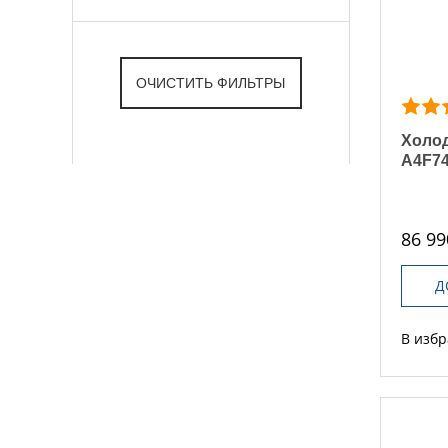
Холод
A4F7
86 99
Д
В изб