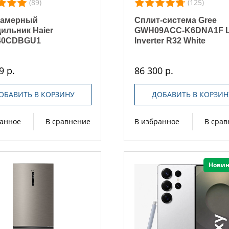
(89)
(125)
камерный
Сплит-система Gree
ильник Haier
GWH09ACC-K6DNA1F L
40CDBGU1
Inverter R32 White
9 р.
86 300 р.
ОБАВИТЬ В КОРЗИНУ
ДОБАВИТЬ В КОРЗИН
ранное
В сравнение
В избранное
В сра
Новин