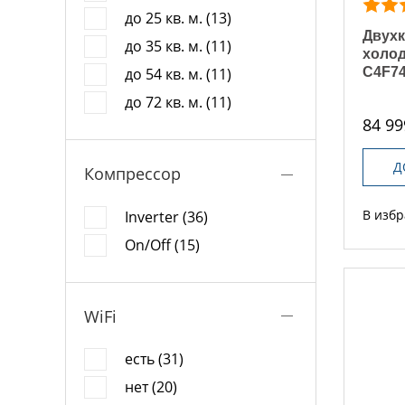
до 25 кв. м. (13)
Двух
до 35 кв. м. (11)
холод
C4F7
до 54 кв. м. (11)
до 72 кв. м. (11)
84 99
Д
Компрессор
В изб
Inverter (36)
On/Off (15)
WiFi
есть (31)
нет (20)