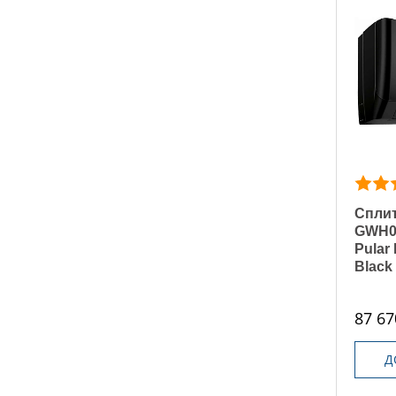
Сплит
GWH0
Pular 
Black
87 67
Д