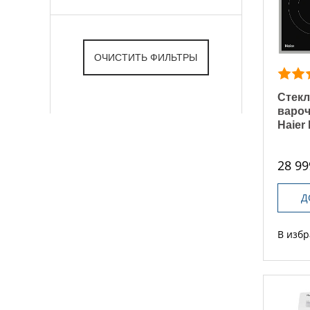
Стекл
вароч
Haier
28 99
Д
В изб