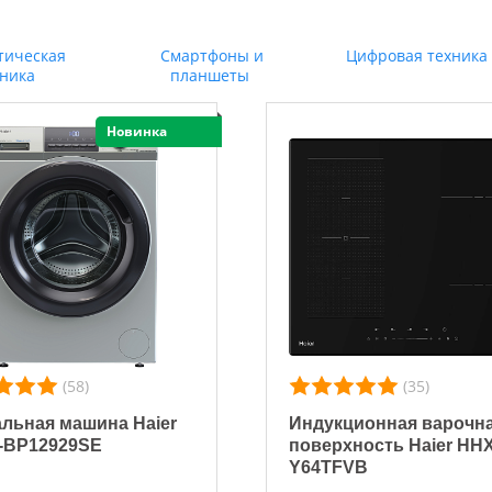
тическая
Смартфоны и
Цифровая техника
хника
планшеты
Новинка
(58)
(35)
льная машина Haier
Индукционная варочн
-BP12929SE
поверхность Haier HHX
Y64TFVB