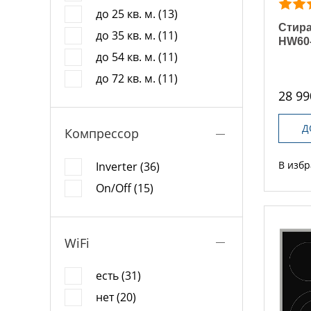
до 25 кв. м. (13)
Стира
до 35 кв. м. (11)
HW60
до 54 кв. м. (11)
до 72 кв. м. (11)
28 99
Д
Компрессор
В изб
Inverter (36)
On/Off (15)
WiFi
есть (31)
нет (20)