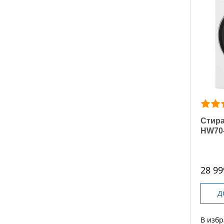
Стира
HW70
28 99
Д
В изб