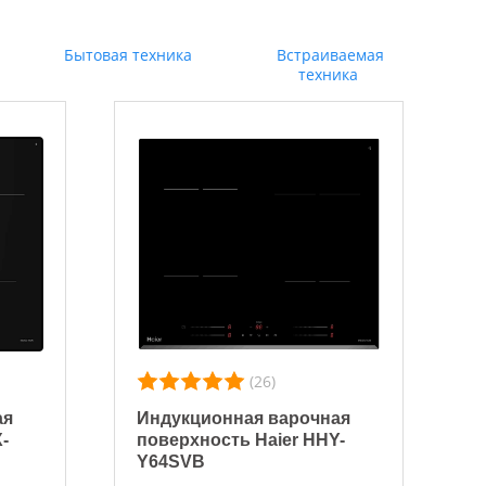
Бытовая техника
Встраиваемая
техника
(26)
ая
Индукционная варочная
-
поверхность Haier HHY-
Y64SVB