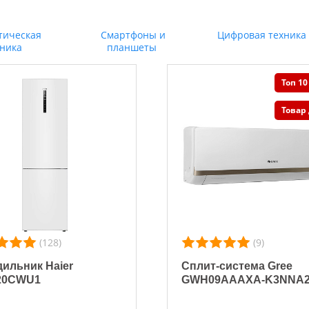
тическая
Смартфоны и
Цифровая техника
хника
планшеты
Топ 10
Товар
(128)
(9)
ильник Haier
Сплит-система Gree
20CWU1
GWH09AAAXA-K3NNA