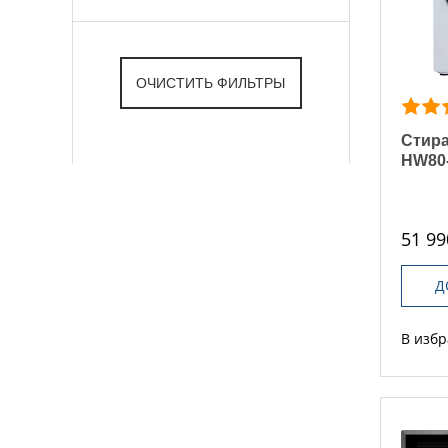
Стира
HW80-
51 99
Д
В изб