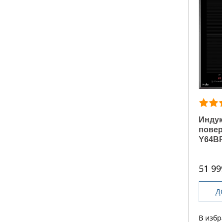
Индук
повер
Y64B
51 99
Д
В изб