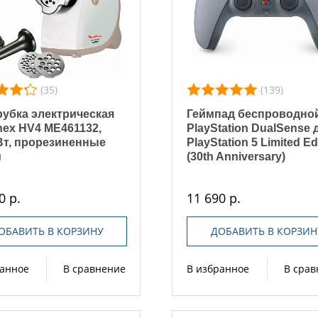
(35)
(139)
убка электрическая
Геймпад беспроводно
nex HV4 ME461132,
PlayStation DualSense 
Вт, прорезиненные
PlayStation 5 Limited Ed
и
(30th Anniversary)
0 р.
11 690 р.
ОБАВИТЬ В КОРЗИНУ
ДОБАВИТЬ В КОРЗИН
ранное
В сравнение
В избранное
В сра