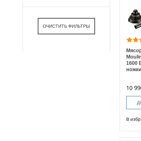
Мясор
Mouli
1600 
ножк
10 99
Д
В изб