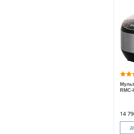
Муль
RMC-
14 79
Д