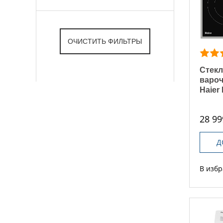
Стекл
вароч
Haier
28 99
Д
В изб