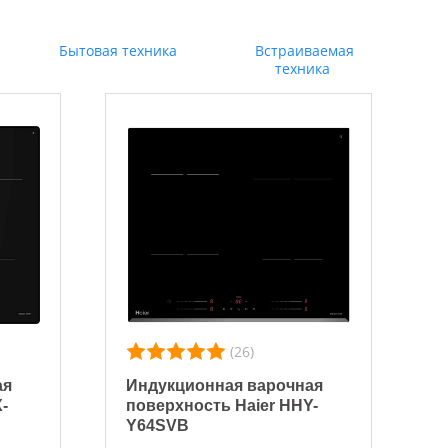
Бытовая техника
Встраиваемая
техника
(26)
ая
Индукционная варочная
-
поверхность Haier HHY-
Y64SVB