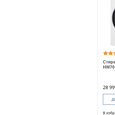
Стира
HW70
28 99
Д
В изб