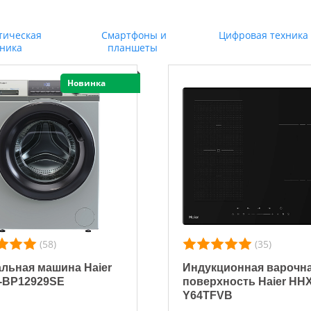
тическая
Смартфоны и
Цифровая техника
хника
планшеты
Новинка
(58)
(35)
льная машина Haier
Индукционная варочн
-BP12929SE
поверхность Haier HHX
Y64TFVB