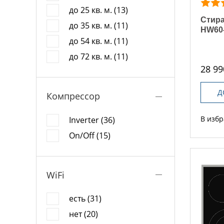
до 25 кв. м. (13)
Стира
до 35 кв. м. (11)
HW60
до 54 кв. м. (11)
до 72 кв. м. (11)
28 99
Д
Компрессор
В изб
Inverter (36)
On/Off (15)
WiFi
есть (31)
нет (20)