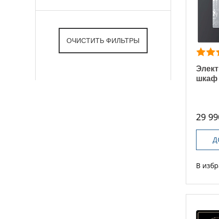
Элект
шкаф 
29 99
Д
В изб