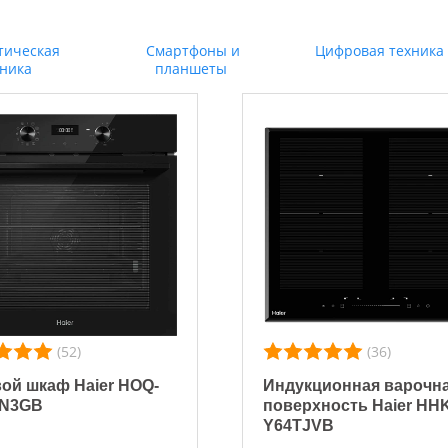
тическая
Смартфоны и
Цифровая техника
хника
планшеты
(52)
(36)
ой шкаф Haier HOQ-
Индукционная варочн
N3GB
поверхность Haier HH
Y64TJVB