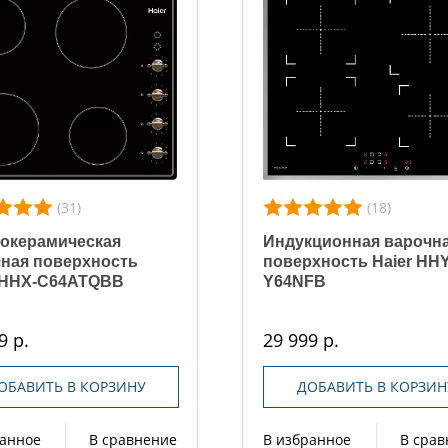
(31)
(18)
окерамическая
Индукционная варочн
ная поверхность
поверхность Haier HHY
r HHX-C64ATQBB
Y64NFB
9 р.
29 999 р.
ОБАВИТЬ В КОРЗИНУ
ДОБАВИТЬ В КОРЗИН
ранное
В сравнение
В избранное
В сра