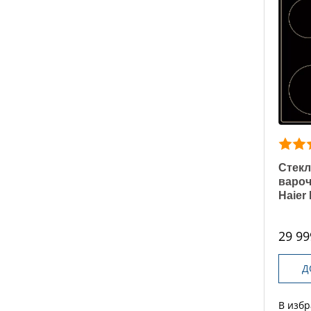
Стекл
вароч
Haie
29 99
Д
В изб