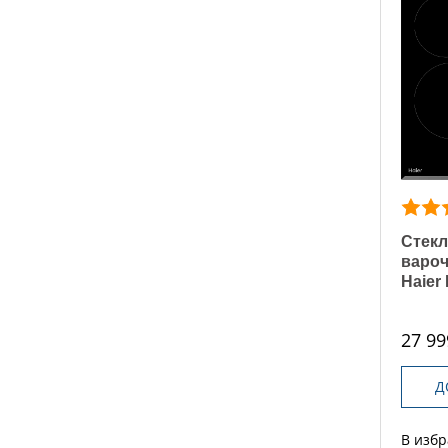
Стекл
вароч
Haier
27 99
Д
В изб