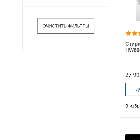
Стира
HW60
27 99
Д
В изб