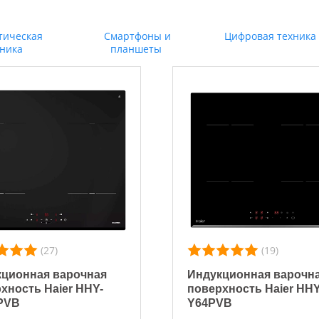
тическая
Смартфоны и
Цифровая техника
хника
планшеты
(27)
(19)
ционная варочная
Индукционная варочн
хность Haier HHY-
поверхность Haier HHY
PVB
Y64PVB