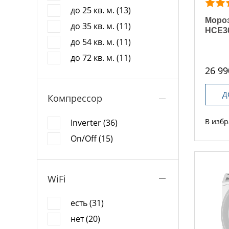
до 25 кв. м. (13)
Мороз
до 35 кв. м. (11)
HCE3
до 54 кв. м. (11)
до 72 кв. м. (11)
26 99
Д
Компрессор
В изб
Inverter (36)
On/Off (15)
WiFi
есть (31)
нет (20)