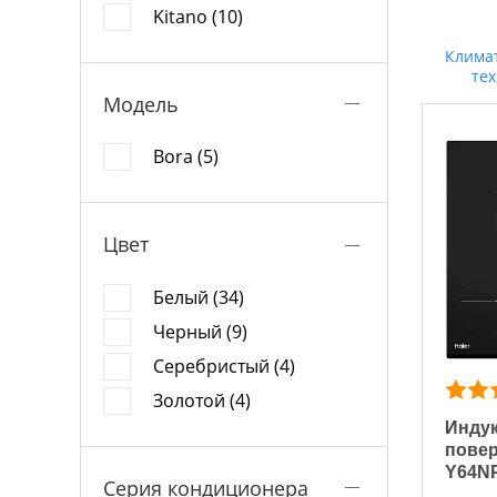
Kitano (10)
Клима
те
Модель
Bora (5)
Цвет
Белый (34)
Черный (9)
Серебристый (4)
Золотой (4)
Индук
повер
Y64N
Серия кондиционера