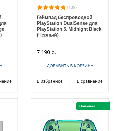
(139)
й
Геймпад беспроводной
для
PlayStation DualSense для
ge
PlayStation 5, Midnight Black
)
(Черный)
7 190 р.
У
ДОБАВИТЬ В КОРЗИНУ
внение
В избранное
В сравнение
Новинка