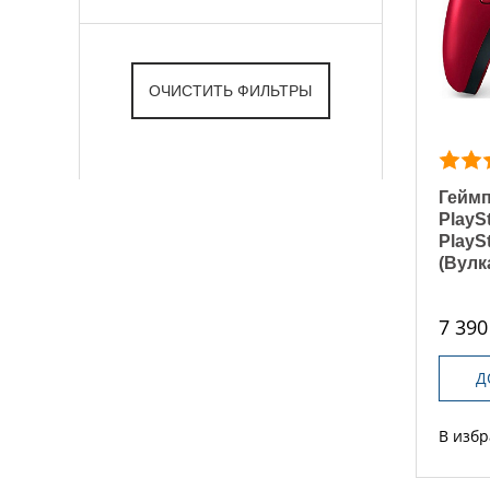
Гейм
PlayS
PlaySt
(Вулк
7 390
Д
В изб