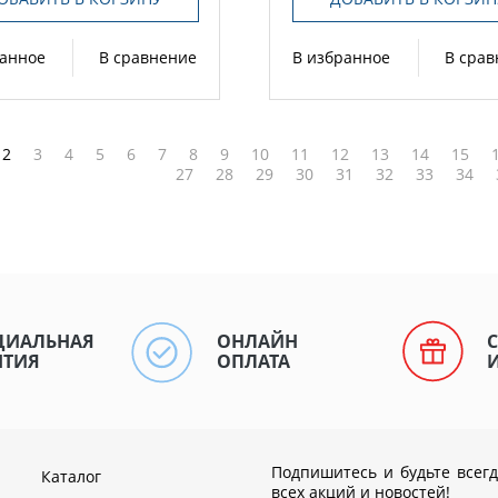
ранное
В сравнение
В избранное
В сра
2
3
4
5
6
7
8
9
10
11
12
13
14
15
27
28
29
30
31
32
33
34
ЦИАЛЬНАЯ
ОНЛАЙН
НТИЯ
ОПЛАТА
Подпишитесь и будьте всегд
Каталог
всех акций и новостей!