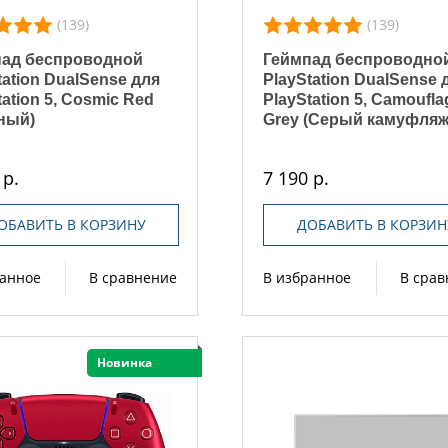
(139)
(139)
пад беспроводной
Геймпад беспроводно
tation DualSense для
PlayStation DualSense 
tation 5, Cosmic Red
PlayStation 5, Camoufla
ный)
Grey (Серый камуфляж
 р.
7 190 р.
ОБАВИТЬ В КОРЗИНУ
ДОБАВИТЬ В КОРЗИН
ранное
В сравнение
В избранное
В сра
Новинка