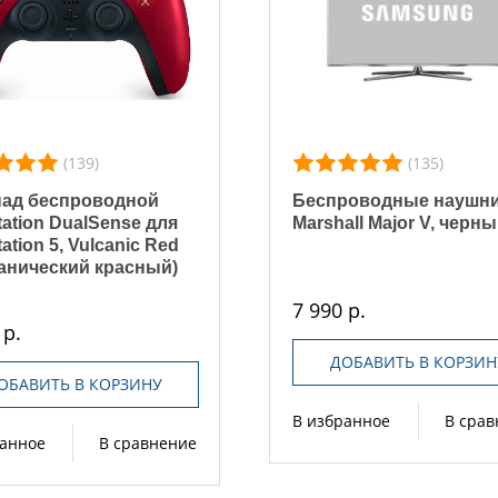
(139)
(135)
пад беспроводной
Беспроводные наушн
tation DualSense для
Marshall Major V, черн
ation 5, Vulcanic Red
анический красный)
7 990 р.
 р.
ДОБАВИТЬ В КОРЗИН
ОБАВИТЬ В КОРЗИНУ
В избранное
В сра
ранное
В сравнение