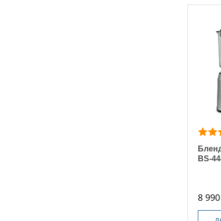
Бленд
BS-44
8 990
Д