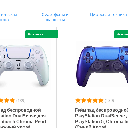
тическая
Смартфоны и
Цифровая техника
хника
планшеты
Новинка
Новин
(139)
(139)
пад беспроводной
Геймпад беспроводно
tation DualSense для
PlayStation DualSense 
tation 5 Chroma Pearl
PlayStation 5, Chroma I
чужный хром)
(Синий Хром)