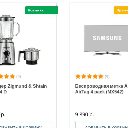
Новинка
Прем
(9)
(9)
ер Zigmund & Shtain
Беспроводная метка A
4 D
AirTag 4 pack (MX542)
 р.
9 890 р.
ОБАВИТЬ В КОРЗИНУ
ДОБАВИТЬ В КОРЗИН