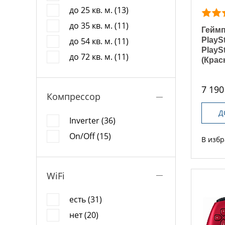
до 25 кв. м. (13)
до 35 кв. м. (11)
Гейм
PlayS
до 54 кв. м. (11)
PlayS
до 72 кв. м. (11)
(Крас
7 190
Компрессор
Д
Inverter (36)
On/Off (15)
В изб
WiFi
есть (31)
нет (20)