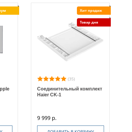
иум
Хит продаж
Товар дня
(35)
pple
Соединительный комплект
Haier CK-1
9 999 р.
У
ДОБАВИТЬ В КОРЗИНУ