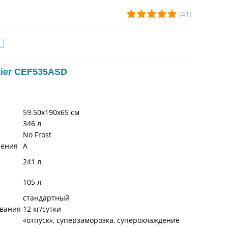
(41)
ier CEF535ASD
59.50х190х65 см
346 л
No Frost
ления
A
241 л
105 л
стандартный
вания
12 кг/сутки
«отпуск», суперзаморозка, суперохлаждение