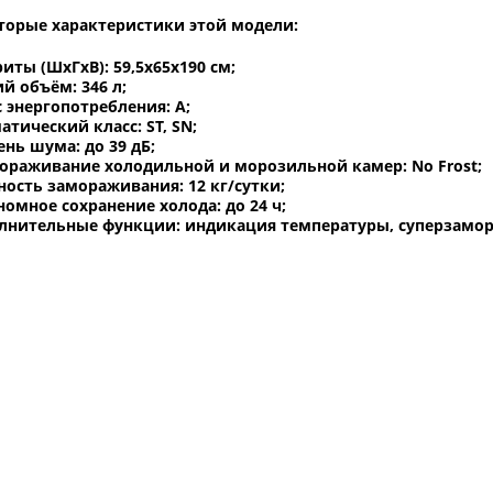
торые характеристики этой модели:
иты (ШxГxВ): 59,5x65x190 см;
й объём: 346 л;
с энергопотребления: A;
атический класс: ST, SN;
ень шума: до 39 дБ;
ораживание холодильной и морозильной камер: No Frost;
ость замораживания: 12 кг/сутки;
номное сохранение холода: до 24 ч;
лнительные функции: индикация температуры, суперзамор