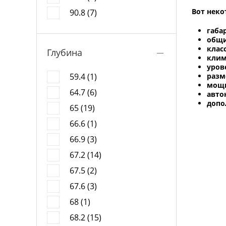
Вот неко
90.8 (7)
габар
общи
клас
Глубина
клим
уров
59.4 (1)
разм
мощн
64.7 (6)
авто
допо
65 (19)
66.6 (1)
66.9 (3)
67.2 (14)
67.5 (2)
67.6 (3)
68 (1)
68.2 (15)