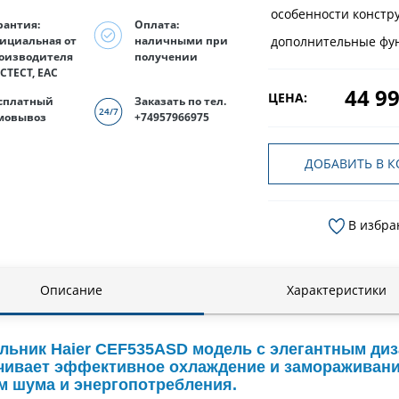
особенности констр
рантия:
Оплата:
дополнительные фу
ициальная от
наличными при
оизводителя
получении
СТЕСТ, EAC
44 99
ЦЕНА:
сплатный
Заказать по тел.
мовывоз
+74957966975
ДОБАВИТЬ В К
В избра
Описание
Характеристики
льник Haier CEF535ASD модель с элегантным ди
чивает эффективное охлаждение и замораживание
м шума и энергопотребления.