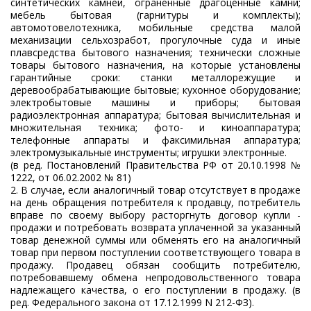
синтетических камней, ограненные драгоценные камни;
мебель бытовая (гарнитуры и комплекты);
автомотовелотехника, мобильные средства малой
механизации сельхозработ, прогулочные суда и иные
плавсредства бытового назначения; технически сложные
товары бытового назначения, на которые установлены
гарантийные сроки: станки металлорежущие и
деревообрабатывающие бытовые; кухонное оборудование;
электробытовые машины и приборы; бытовая
радиоэлектронная аппаратура; бытовая вычислительная и
множительная техника; фото- и киноаппаратура;
телефонные аппараты и факсимильная аппаратура;
электромузыкальные инструменты; игрушки электронные.
(в ред. Постановлений Правительства РФ от 20.10.1998 №
1222, от 06.02.2002 № 81)
2. В случае, если аналогичный товар отсутствует в продаже
на день обращения потребителя к продавцу, потребитель
вправе по своему выбору расторгнуть договор купли -
продажи и потребовать возврата уплаченной за указанный
товар денежной суммы или обменять его на аналогичный
товар при первом поступлении соответствующего товара в
продажу. Продавец обязан сообщить потребителю,
потребовавшему обмена непродовольственного товара
надлежащего качества, о его поступлении в продажу. (в
ред. Федерального закона от 17.12.1999 N 212-ФЗ).