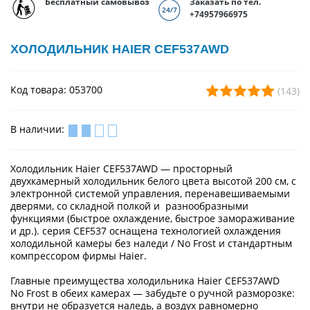
Бесплатный самовывоз
Заказать по тел.
+74957966975
ХОЛОДИЛЬНИК HAIER CEF537AWD
Код товара: 053700
(143)
В наличии:
Холодильник Haier CEF537AWD — просторный
двухкамерный холодильник белого цвета высотой 200 см, с
электронной системой управления, перенавешиваемыми
дверями, со складной полкой и разнообразными
функциями (быстрое охлаждение, быстрое замораживание
и др.). серия CEF537 оснащена технологией охлаждения
холодильной камеры без наледи / No Frost и стандартным
компрессором фирмы Haier.
Главные преимущества холодильника Haier CEF537AWD
No Frost в обеих камерах — забудьте о ручной разморозке:
внутри не образуется наледь, а воздух равномерно