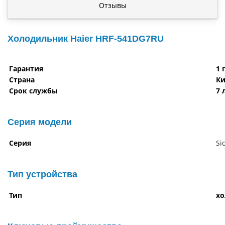
Отзывы
Холодильник Haier HRF-541DG7RU
Гарантия
1 
Страна
Ки
Срок службы
7 
Серия модели
Серия
Si
Тип устройства
Тип
х