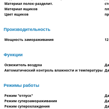
Материал полок-разделит.
ст
Материал ящиков
пл
Цвет ящиков
п
Производительность
Мощность замораживания
12
Функции
Освежитель воздуха
Д
Автоматический контроль влажности и температуры
Д
Режимы работы
Режим "отпуск"
Д
Режим суперзамораживания
Д
Режим суперохлаждения
Д