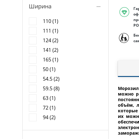
Ширина
Га
оф
пр
110 (1)
РО
111 (1)
Бе
124 (2)
са
141 (2)
165 (1)
50 (1)
54.5 (2)
59.5 (8)
Морозил
можно р
63 (1)
постоян
объём, 
72 (1)
которые
их можн
94 (2)
обеспеч
электро
заморажи