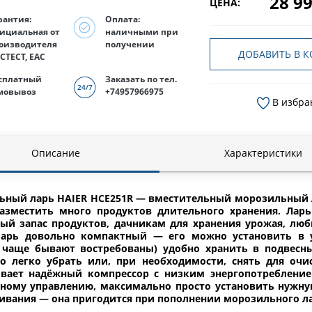
28 99
ЦЕНА:
рантия:
Оплата:
ициальная от
наличными при
оизводителя
получении
ДОБАВИТЬ В К
СТЕСТ, EAC
сплатный
Заказать по тел.
мовывоз
+74957966975
В избра
Описание
Характеристики
ьный ларь HAIER HCE251R — вместительный морозильный л
азместить много продуктов длительного хранения. Ларь
ный запас продуктов, дачникам для хранения урожая, лю
ларь довольно компактный — его можно установить в уд
 чаще бывают востребованы) удобно хранить в подвесны
о легко убрать или, при необходимости, снять для очи
ивает надёжный компрессор с низким энергопотреблением
нному управлению, максимально просто установить нужн
вания — она пригодится при пополнении морозильного л