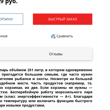
9 руб.
ОРЗИНУ
БЫСТРЫЙ ЗАКАЗ
нное
Сравнить
Отзывы
арь объёмом 251 литр, в котором одновременно
 пригодится большим семьям, где часто нужен
бителям рыбалки и охоты. Несмотря на большой
обном месте. Часть продуктов (например, те,
х корзинах, их две. Если корзины не нужны —
стки. Бесперебойную работу морозильного ларя
 (класс энергоэффективности — А+). Благодаря
ую температуру или включить функцию быстрого
аря новыми продуктами.