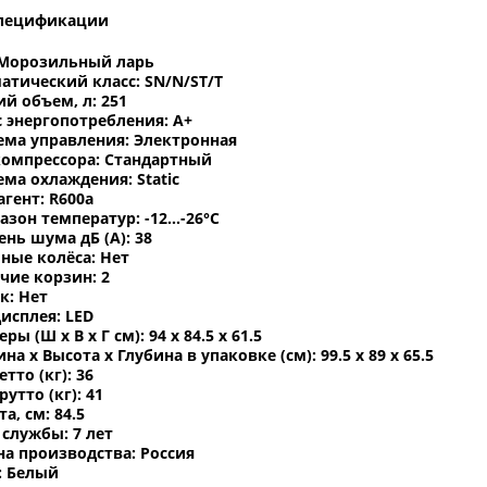
пецификации
 Морозильный ларь
атический класс: SN/N/ST/T
й объем, л: 251
с энергопотребления: A+
ема управления: Электронная
компрессора: Стандартный
ема охлаждения: Static
агент: R600a
зон температур: -12...-26°C
ень шума дБ (А): 38
ные колёса: Нет
чие корзин: 2
к: Нет
дисплея: LED
ры (Ш х В х Г см): 94 x 84.5 x 61.5
а х Высота х Глубина в упаковке (см): 99.5 x 89 x 65.5
етто (кг): 36
рутто (кг): 41
а, см: 84.5
 службы: 7 лет
на производства: Россия
: Белый