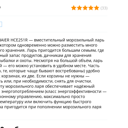
9
(33)
AIER HCE251R — вместительный морозильный ларь
 котором одновременно можно разместить много
го хранения. Ларь пригодится большим семьям, где
ный запас продуктов, дачникам для хранения
ыбалки и охоты. Несмотря на большой объём, ларь
 — его можно установить в удобном месте. Часть
, те, которые чаще бывают востребованы) удобно
 корзинах, их две. Если корзины не нужны —
ь или, при необходимости, снять для очистки.
ту морозильного ларя обеспечивает надёжный
 энергопотреблением (класс энергоэффективности —
тронному управлению, максимально просто
температуру или включить функцию быстрого
а пригодится при пополнении морозильного ларя