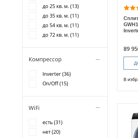
до 25 кв. м. (13)
до 35 кв. м. (11)
Сплит
GWH1
до 54 кв. м. (11)
Invert
до 72 кв. м. (11)
89 95
Компрессор
Д
Inverter (36)
В изб
On/Off (15)
WiFi
есть (31)
нет (20)