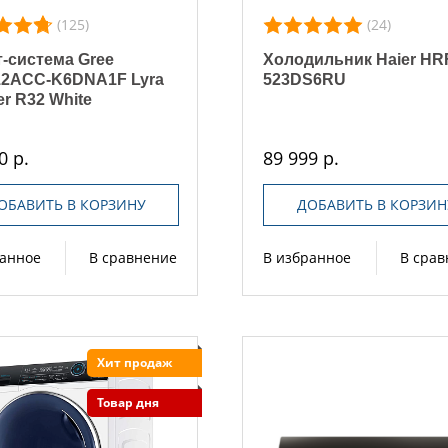
(125)
(24)
-система Gree
Холодильник Haier HR
2ACC-K6DNA1F Lyra
523DS6RU
er R32 White
0 р.
89 999 р.
ОБАВИТЬ В КОРЗИНУ
ДОБАВИТЬ В КОРЗИН
ранное
В сравнение
В избранное
В сра
Хит продаж
Товар дня