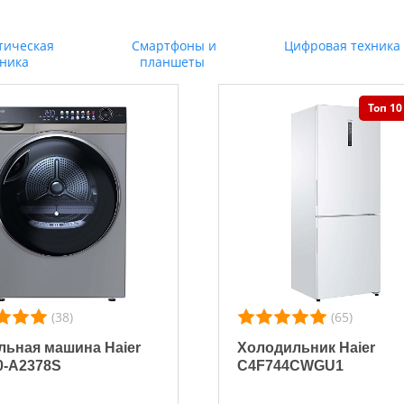
тическая
Смартфоны и
Цифровая техника
хника
планшеты
Топ 10
(38)
(65)
ьная машина Haier
Холодильник Haier
0-A2378S
C4F744CWGU1