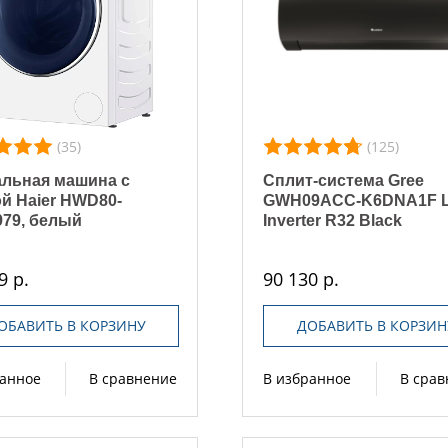
(35)
(125)
льная машина с
Сплит-система Gree
й Haier HWD80-
GWH09ACC-K6DNA1F L
79, белый
Inverter R32 Black
9 р.
90 130 р.
ОБАВИТЬ В КОРЗИНУ
ДОБАВИТЬ В КОРЗИН
ранное
В сравнение
В избранное
В сра