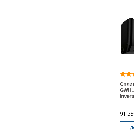
Сплит
GWH1
Invert
91 35
Д