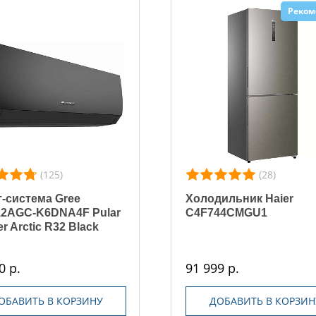
Реком
(125)
(28)
-система Gree
Холодильник Haier
2AGC-K6DNA4F Pular
C4F744CMGU1
er Arctic R32 Black
0 р.
91 999 р.
ОБАВИТЬ В КОРЗИНУ
ДОБАВИТЬ В КОРЗИН