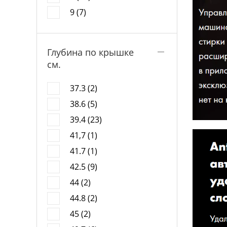
9 (7)
Глубина по крышке
см.
37.3 (2)
38.6 (5)
39.4 (23)
41,7 (1)
41.7 (1)
42.5 (9)
44 (2)
44.8 (2)
45 (2)