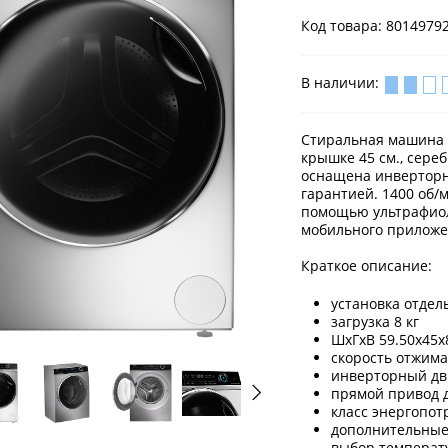
Код товара: 8014979
В наличии:
Стиральная машина H
крышке 45 см., сереб
оснащена инверторн
гарантией. 1400 об/м
помощью ультрафиол
мобильного приложен
Краткое описание:
установка отдел
загрузка 8 кг
ШхГхВ 59.50х45х
скорость отжима
инверторный дв
прямой привод 
класс энергопот
дополнительные
выбор температу