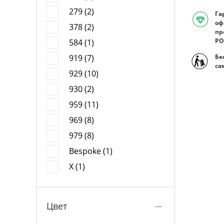
279 (2)
Га
оф
378 (2)
пр
РО
584 (1)
919 (7)
Бе
са
929 (10)
930 (2)
959 (11)
969 (8)
979 (8)
Bespoke (1)
X (1)
Цвет