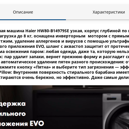
Описание
Характеристики
ая машина Haier HW80-B14979SE узкая, корпус глубиной по 
агрузка до 8 кг, оснащена инверторным мотором с прямым 
отжим, удаление аллергенов и вирусов с помощью ультраф
го приложения EVO, шланг с аквастоп защитит от протече
а освежения паром: любая одежда, даже та, которую нельз
к: пар удалит запахи, вернет прежнюю форму и разгладит с
n: автоматическое удаление пятен разного происхождения: от
ажмите кнопку «Пятна» и выберите тип загрязнения — эфф
Pillow: Внутренняя поверхность стирального барабана имее
тираются очень бережно, но эффективно. Даже самые дели