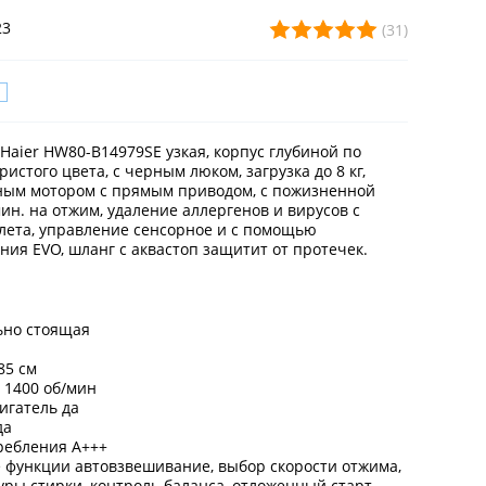
23
(31)
aier HW80-B14979SE узкая, корпус глубиной по
ристого цвета, с черным люком, загрузка до 8 кг,
ым мотором с прямым приводом, с пожизненной
ин. на отжим, удаление аллергенов и вирусов с
ета, управление сенсорное и с помощью
ия EVO, шланг с аквастоп защитит от протечек.
ьно стоящая
85 см
 1400 об/мин
игатель да
да
ребления A+++
 функции автовзвешивание, выбор скорости отжима,
ры стирки, контроль баланса, отложенный старт,