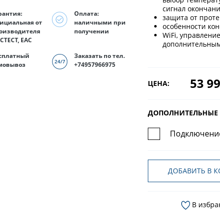
сигнал окончани
рантия:
Оплата:
защита от проте
ициальная от
наличными при
особенности кон
оизводителя
получении
WiFi, управлени
СТЕСТ, EAC
дополнительным
сплатный
Заказать по тел.
мовывоз
+74957966975
53 99
ЦЕНА:
ДОПОЛНИТЕЛЬНЫЕ 
Подключение
ДОБАВИТЬ В К
В избра