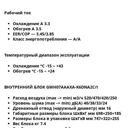
Рабочий ток
Охлаждение A 3.3
Обогрев A 3.5
EER/COP — 3.45/3.85
Класс энергопотребления — A/A
Температурный диапазон эксплуатации
Охлаждение °С -15 ~ +43
Обогрев °С -15 ~ +24
ВНУТРЕННИЙ БЛОК GWH07AAAXA-K6DNA2C/I
Расход воздуха (max –> min) м3/ч 520/470/420/250
Уровень шума (max –> min) дБ(А) 40/38/33/24
Дренажный отвод (наружный диаметр) мм 16
Габаритные размеры блока ШхВхГ мм 698×250×185
Размеры блока в упаковке ШхГхВ мм 747×322×255
Вес блока кг 7.4