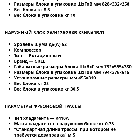
Размеры блока в упаковке ШхГхВ мм 828×332×258
Вес блока кг 8.5
Вес блока в упаковке кг 10
НАРУЖНЫЙ БЛОК GWH12AGBXB-K3NNA1B/O
Уровень шума дБ(А) 52
Компрессор
Тип — Ротационный
Бренд — GREE
Габаритные размеры блока ШхВхГ мм 732×555×330
Размеры блока в упаковке ШхГхВ мм 794×376×615
Установочные размеры мм 455×310
Вес блока кг 28
Вес блока в упаковке кг 30.5
ПАРАМЕТРЫ ФРЕОНОВОЙ ТРАССЫ
Тип хладагента — R410А
Масса хладагента в наружном блоке кг 0.73
"Стандартная длина трассы, при которой не
требуется дозаправка" м 5