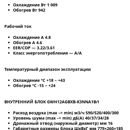
Охлаждение Вт 1 009
Обогрев Вт 942
Рабочий ток
Охлаждение A 4.8
Обогрев A 4.6
EER/COP — 3.22/3.61
Класс энергопотребления — A/A
Температурный диапазон эксплуатации
Охлаждение °С +18 ~ +43
Обогрев °С -15 ~ +24
ВНУТРЕННИЙ БЛОК GWH12AGBXB-K3NNA1B/I
Расход воздуха (max –> min) м3/ч 590/520/400/300
Уровень шума (max –> min) дБ(А) 40/37/34/28
Дренажный отвод (наружный диаметр) мм 16
Габаритные размеры блока ШхВхГ мм 779×260×185