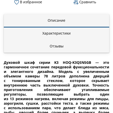
В избранное
Сравнить
Описание
Характеристики
Отзывы
Духовой шкаф серии K3 HOQ-K3QSN5GB — это
гармоничное сочетание передовой функциональности
и элегантного дизайна. Модель с увеличенным
объемом камеры 78 литров дополнена дверцей
с тонированным стеклом, которое скрывает
внутреннюю часть выключенной духовки. Точность
приготовления обеспечивают утапливаемые
регуляторы, позволяющие выбрать один
из 13 режимов нагрева, включая режимы для пиццы,
аэрогриля, сушки, расстойки теста, а также режимы
с использованием пара, что делает блюда из мяса,
рыбы, овощей более сочными, а выпечку более