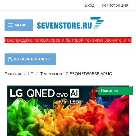
Вход
Регистрация
МЕНЮ
дажа телевизоров и бытовой техники! Звоните, и получите кон
ПОКАЗАТЬ ФИЛЬТР
Главная
LG
Телевизор LG 55QNED80B6B.ARUG
Новинка