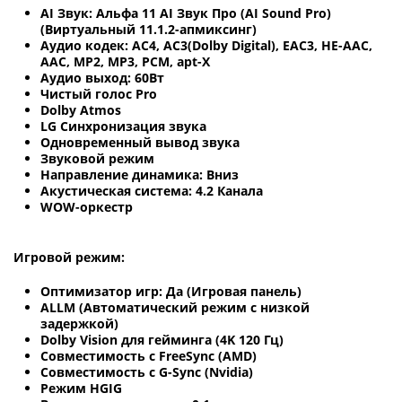
AI Звук: Альфа 11 AI Звук Про (AI Sound Pro)
(Виртуальный 11.1.2-апмиксинг)
Аудио кодек: AC4, AC3(Dolby Digital), EAC3, HE-AAC,
AAC, MP2, MP3, PCM, apt-X
Аудио выход: 60Вт
Чистый голос Pro
Dolby Atmos
LG Синхронизация звука
Одновременный вывод звука
Звуковой режим
Направление динамика: Вниз
Акустическая система: 4.2 Канала
WOW-оркестр
Игровой режим:
Оптимизатор игр: Да (Игровая панель)
ALLM (Автоматический режим с низкой
задержкой)
Dolby Vision для гейминга (4K 120 Гц)
Совместимость с FreeSync (AMD)
Совместимость с G-Sync (Nvidia)
Режим HGIG