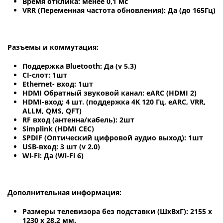
Время отклика: менее 0,1 мс
VRR (Переменная частота обновления): Да (до 165Гц)
Разъемы и коммутация:
Поддержка Bluetooth: Да (v 5.3)
CI-слот: 1шт
Ethernet- вход: 1шт
HDMI Обратный звуковой канал: eARC (HDMI 2)
HDMI-вход: 4 шт. (поддержка 4K 120 Гц, eARC, VRR,
ALLM, QMS, QFT)
RF вход (антенна/кабель): 2шт
Simplink (HDMI CEC)
SPDIF (Оптический цифровой аудио выход): 1шт
USB-вход: 3 шт (v 2.0)
Wi-Fi: Да (Wi-Fi 6)
Дополнительная информация:
Размеры телевизора без подставки (ШхВхГ): 2155 x
1230 x 28.2 мм.