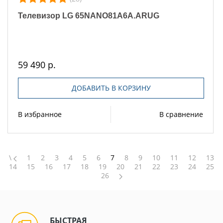
Телевизор LG 65NANO81A6A.ARUG
59 490 р.
ДОБАВИТЬ В КОРЗИНУ
В избранное
В сравнение
\
1
2
3
4
5
6
7
8
9
10
11
12
13
14
15
16
17
18
19
20
21
22
23
24
25
26
БЫСТРАЯ